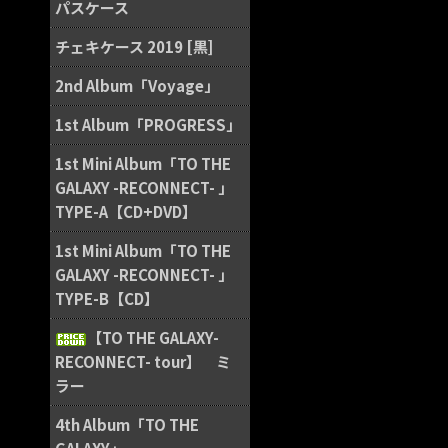
パスケース
チェキケース 2019 [黒]
2nd Album「Voyage」
1st Album「PROGRESS」
1st Mini Album「TO THE
GALAXY -RECONNECT- 」
TYPE-A【CD+DVD】
1st Mini Album「TO THE
GALAXY -RECONNECT- 」
TYPE-B【CD】
【TO THE GALAXY-
RECONNECT- tour】 ミ
ラー
4th Album「TO THE