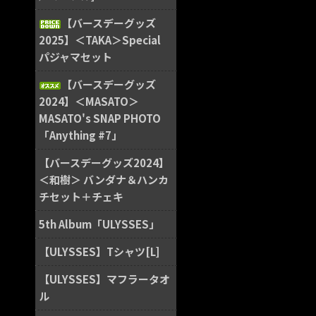
【バースデーグッズ
2025】＜TAKA＞Special
パジャマセット
【バースデーグッズ
2024】＜MASATO＞
MASATO's SNAP PHOTO
「Anything #7」
【バースデーグッズ2024】
＜和樹＞ バンダナ＆ハンカ
チセット＋チェキ
5th Album「ULYSSES」
【ULYSSES】Tシャツ[L]
【ULYSSES】マフラータオ
ル