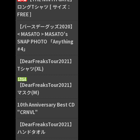
ロングTシャツ [ サイズ：
FREE ]
【バースデーグッズ2020】
< MASATO > MASATO's
SNAP PHOTO 「Anything
#4」
【DearFreaksTour2021】
Tシャツ(XL)
【DearFreaksTour2021】
マスク(M)
10th Anniversary Best CD
"CRNVL"
【DearFreaksTour2021】
ハンドタオル