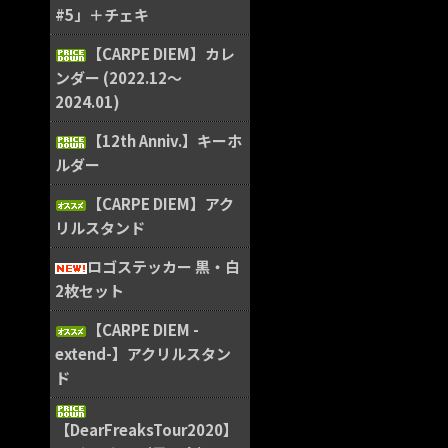
#5」＋チェキ
【CARPE DIEM】カレ
ンダー (2022.12〜
2024.01)
【12th Anniv.】キーホ
ルダー
【CARPE DIEM】アク
リルスタンド
ロゴステッカー 黒・白
2枚セット
【CARPE DIEM -
extend-】アクリルスタン
ド
【DearFreaksTour2020】