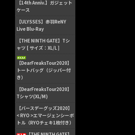
【14th Anniv.】ガジェット
ケース
【ULYSSES】赤羽ReNY
Live Blu-Ray
【THE NINTH GATE】Tシ
ャツ [ サイズ：XL/L ]
【DearFreaksTour2020】
トートバッグ（ジッパー付
き）
【DearFreaksTour2020】
Tシャツ(XL/M)
【バースデーグッズ2020】
< RYO >エマージェンシーボ
トル（RYOチェキ1枚付き）
【THE NINTH GATE】