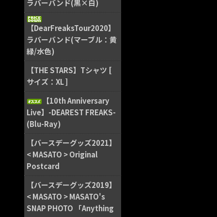
ラバーバンド(黒×白)
【DearFreaksTour2020】
ラバーバンド(マーブル：黄
緑/水色)
【THE STARS】Tシャツ [
サイズ：XL ]
【10th Anniversary
Live】-DEAREST FREAKS-
(Blu-Ray)
【バースデーグッズ2021】
< MASATO > Original
Postcard
【バースデーグッズ2019】
< MASATO > MASATO's
SNAP PHOTO 「Anything