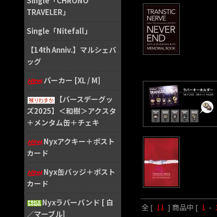
Single「CHRONO
TRAVELER」
Single「Nitefall」
【14th Anniv.】マルシェバ
ッグ
パーカー [XL / M]
【バースデーグッ
ズ2025】＜和樹＞アクスタ
＋メンタム缶＋チェキ
Nyxアクキー＋ポスト
カード
Nyx缶バッジ＋ポスト
カード
Nyxラバーバンド [ 白
全 [
11
] 商品中 [
1
-
／マーブル]