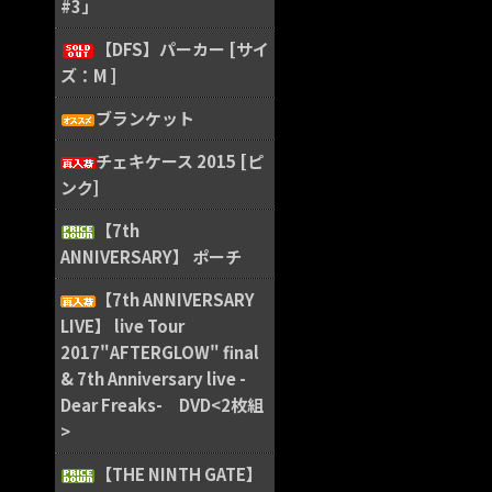
#3」
【DFS】パーカー [サイ
ズ：M ]
ブランケット
チェキケース 2015 [ピ
ンク]
【7th
ANNIVERSARY】 ポーチ
【7th ANNIVERSARY
LIVE】 live Tour
2017"AFTERGLOW" final
& 7th Anniversary live -
Dear Freaks- DVD<2枚組
>
【THE NINTH GATE】