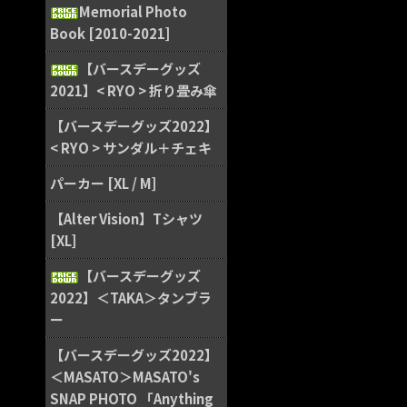
Memorial Photo
Book [2010-2021]
【バースデーグッズ
2021】< RYO > 折り畳み傘
【バースデーグッズ2022】
< RYO > サンダル＋チェキ
パーカー [XL / M]
【Alter Vision】Tシャツ
[XL]
【バースデーグッズ
2022】＜TAKA＞タンブラ
ー
【バースデーグッズ2022】
＜MASATO＞MASATO's
SNAP PHOTO 「Anything