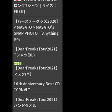
ロングTシャツ [ サイズ：
FREE ]
【バースデーグッズ2020】
< MASATO > MASATO's
SNAP PHOTO 「Anything
#4」
【DearFreaksTour2021】
Tシャツ(XL)
【DearFreaksTour2021】
マスク(M)
10th Anniversary Best CD
"CRNVL"
【DearFreaksTour2021】
ハンドタオル