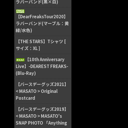
ラバーバンド(黒×白)
【DearFreaksTour2020】
ラバーバンド(マーブル：黄
緑/水色)
【THE STARS】Tシャツ [
サイズ：XL ]
【10th Anniversary
Live】-DEAREST FREAKS-
(Blu-Ray)
【バースデーグッズ2021】
< MASATO > Original
Postcard
【バースデーグッズ2019】
< MASATO > MASATO's
SNAP PHOTO 「Anything