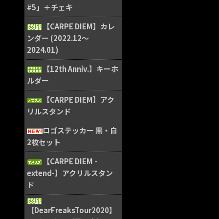
#5」＋チェキ
【CARPE DIEM】カレ
ンダー (2022.12〜
2024.01)
【12th Anniv.】キーホ
ルダー
【CARPE DIEM】アク
リルスタンド
ロゴステッカー 黒・白
2枚セット
【CARPE DIEM -
extend-】アクリルスタン
ド
【DearFreaksTour2020】