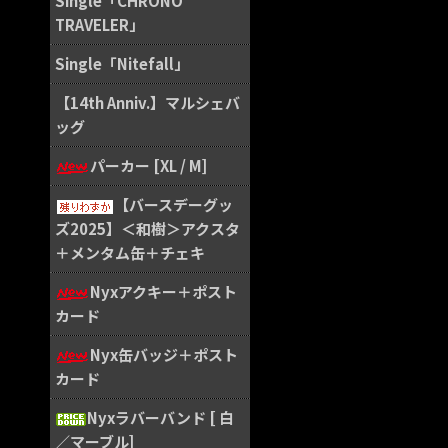
Single「CHRONO
TRAVELER」
Single「Nitefall」
【14th Anniv.】マルシェバ
ッグ
パーカー [XL / M]
【バースデーグッ
ズ2025】＜和樹＞アクスタ
＋メンタム缶＋チェキ
Nyxアクキー＋ポスト
カード
Nyx缶バッジ＋ポスト
カード
Nyxラバーバンド [ 白
／マーブル]