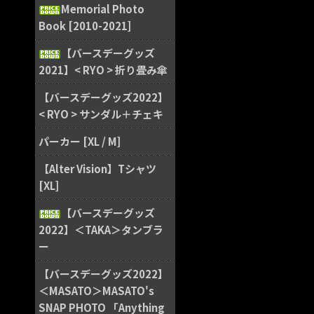
Memorial Photo
Book [2010-2021]
【バースデーグッズ
2021】< RYO > 折り畳み傘
【バースデーグッズ2022】
< RYO > サンダル＋チェキ
パーカー [XL / M]
【Alter Vision】Tシャツ
[XL]
【バースデーグッズ
2022】＜TAKA＞タンブラ
ー
【バースデーグッズ2022】
＜MASATO＞MASATO's
SNAP PHOTO 「Anything