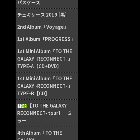
パスケース
チェキケース 2019 [黒]
2nd Album「Voyage」
1st Album「PROGRESS」
1st Mini Album「TO THE
GALAXY -RECONNECT- 」
TYPE-A【CD+DVD】
1st Mini Album「TO THE
GALAXY -RECONNECT- 」
TYPE-B【CD】
【TO THE GALAXY-
RECONNECT- tour】 ミ
ラー
4th Album「TO THE