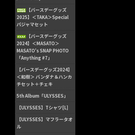
【バースデーグッズ
2025】＜TAKA＞Special
パジャマセット
【バースデーグッズ
2024】＜MASATO＞
MASATO's SNAP PHOTO
「Anything #7」
【バースデーグッズ2024】
＜和樹＞ バンダナ＆ハンカ
チセット＋チェキ
5th Album「ULYSSES」
【ULYSSES】Tシャツ[L]
【ULYSSES】マフラータオ
ル