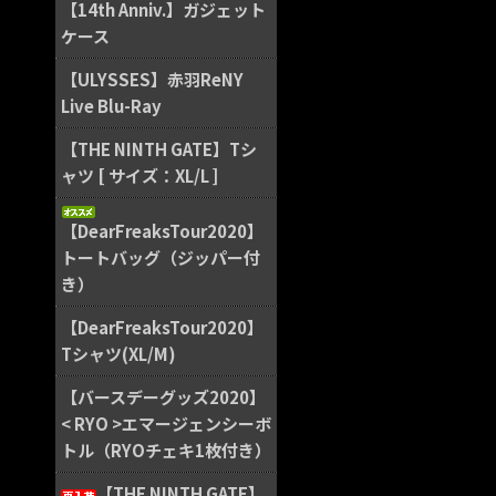
【14th Anniv.】ガジェット
ケース
【ULYSSES】赤羽ReNY
Live Blu-Ray
【THE NINTH GATE】Tシ
ャツ [ サイズ：XL/L ]
【DearFreaksTour2020】
トートバッグ（ジッパー付
き）
【DearFreaksTour2020】
Tシャツ(XL/M)
【バースデーグッズ2020】
< RYO >エマージェンシーボ
トル（RYOチェキ1枚付き）
【THE NINTH GATE】