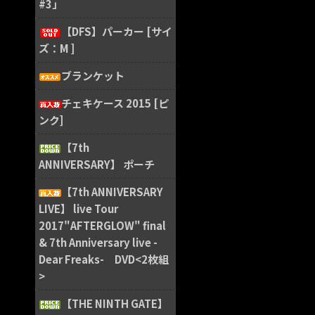
#3」
【DFS】パーカー [サイ
ズ：M ]
ブランケット
チェキケース 2015 [ピ
ンク]
【7th
ANNIVERSARY】 ポーチ
【7th ANNIVERSARY
LIVE】 live Tour
2017"AFTERGLOW" final
& 7th Anniversary live -
Dear Freaks- DVD<2枚組
>
【THE NINTH GATE】