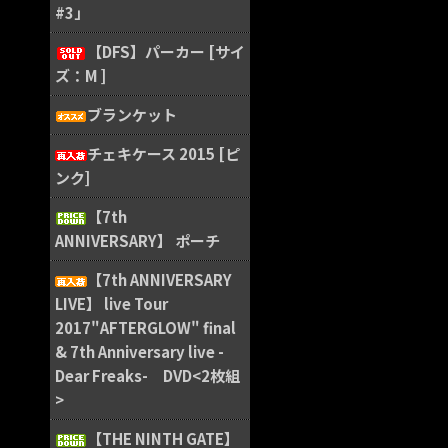
#3」
【DFS】パーカー [サイ
ズ：M ]
ブランケット
チェキケース 2015 [ピ
ンク]
【7th
ANNIVERSARY】 ポーチ
【7th ANNIVERSARY
LIVE】 live Tour
2017"AFTERGLOW" final
& 7th Anniversary live -
Dear Freaks- DVD<2枚組
>
【THE NINTH GATE】