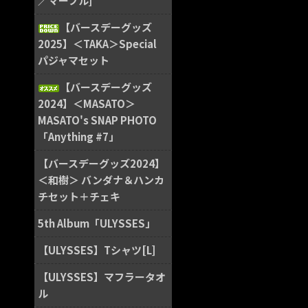
／マーブル]
【バースデーグッズ
2025】＜TAKA＞Special
パジャマセット
【バースデーグッズ
2024】＜MASATO＞
MASATO's SNAP PHOTO
「Anything #7」
【バースデーグッズ2024】
＜和樹＞ バンダナ＆ハンカ
チセット＋チェキ
5th Album「ULYSSES」
【ULYSSES】Tシャツ[L]
【ULYSSES】マフラータオ
ル