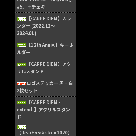
#5」＋チェキ
【CARPE DIEM】カレ
ンダー (2022.12〜
2024.01)
【12th Anniv.】キーホ
ルダー
【CARPE DIEM】アク
リルスタンド
ロゴステッカー 黒・白
2枚セット
【CARPE DIEM -
extend-】アクリルスタン
ド
【DearFreaksTour2020】