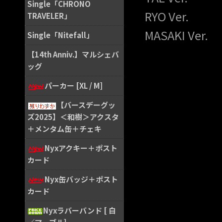
Single「CHRONO
RYO Ver.
TRAVELER」
MASAKI Ver.
Single「Nitefall」
【14th Anniv.】マルシェバ
ッグ
パーカー [XL / M]
【バースデーグッ
ズ2025】＜和樹＞アクスタ
＋メンタム缶＋チェキ
Nyxアクキー＋ポスト
カード
Nyx缶バッジ＋ポスト
カード
Nyxラバーバンド [ 白