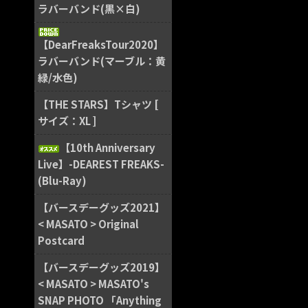
ラバーバンド(黒×白)
【DearFreaksTour2020】
ラバーバンド(マーブル：黄
緑/水色)
【THE STARS】Tシャツ [
サイズ：XL ]
【10th Anniversary
Live】-DEAREST FREAKS-
(Blu-Ray)
【バースデーグッズ2021】
< MASATO > Original
Postcard
【バースデーグッズ2019】
< MASATO > MASATO's
SNAP PHOTO 「Anything