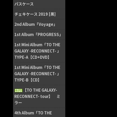
パスケース
チェキケース 2019 [黒]
2nd Album「Voyage」
1st Album「PROGRESS」
1st Mini Album「TO THE
GALAXY -RECONNECT- 」
TYPE-A【CD+DVD】
1st Mini Album「TO THE
GALAXY -RECONNECT- 」
TYPE-B【CD】
【TO THE GALAXY-
RECONNECT- tour】 ミ
ラー
4th Album「TO THE