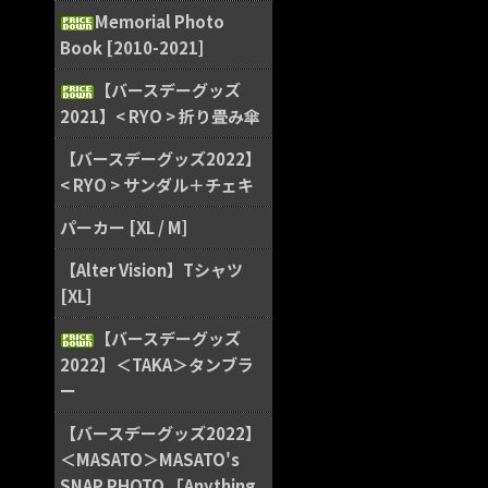
Memorial Photo
Book [2010-2021]
【バースデーグッズ
2021】< RYO > 折り畳み傘
【バースデーグッズ2022】
< RYO > サンダル＋チェキ
パーカー [XL / M]
【Alter Vision】Tシャツ
[XL]
【バースデーグッズ
2022】＜TAKA＞タンブラ
ー
【バースデーグッズ2022】
＜MASATO＞MASATO's
SNAP PHOTO 「Anything