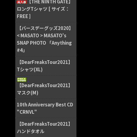
【THE NINTH GATE】
ロングTシャツ [ サイズ：
FREE ]
【バースデーグッズ2020】
< MASATO > MASATO's
SNAP PHOTO 「Anything
#4」
【DearFreaksTour2021】
Tシャツ(XL)
【DearFreaksTour2021】
マスク(M)
10th Anniversary Best CD
"CRNVL"
【DearFreaksTour2021】
ハンドタオル