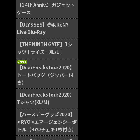
【14th Anniv.】ガジェット
ケース
【ULYSSES】赤羽ReNY
Live Blu-Ray
【THE NINTH GATE】Tシ
ャツ [ サイズ：XL/L ]
【DearFreaksTour2020】
トートバッグ（ジッパー付
き）
【DearFreaksTour2020】
Tシャツ(XL/M)
【バースデーグッズ2020】
< RYO >エマージェンシーボ
トル（RYOチェキ1枚付き）