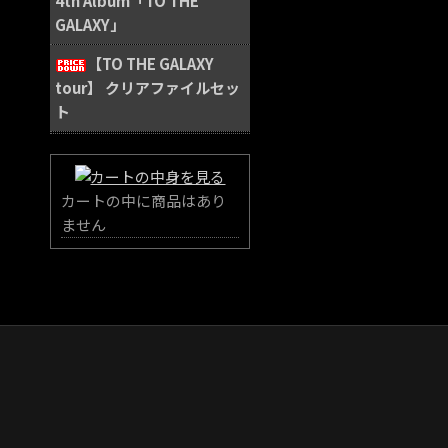
4th Album「TO THE
GALAXY」
【TO THE GALAXY
tour】 クリアファイルセッ
ト
カートの中に商品はあり
ません