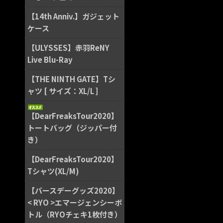
【14th Anniv.】ガジェット
ケース
【ULYSSES】赤羽ReNY
Live Blu-Ray
【THE NINTH GATE】Tシ
ャツ [ サイズ：XL/L ]
【DearFreaksTour2020】
トートバッグ（ジッパー付
き）
【DearFreaksTour2020】
Tシャツ(XL/M)
【バースデーグッズ2020】
< RYO >エマージェンシーボ
トル（RYOチェキ1枚付き）