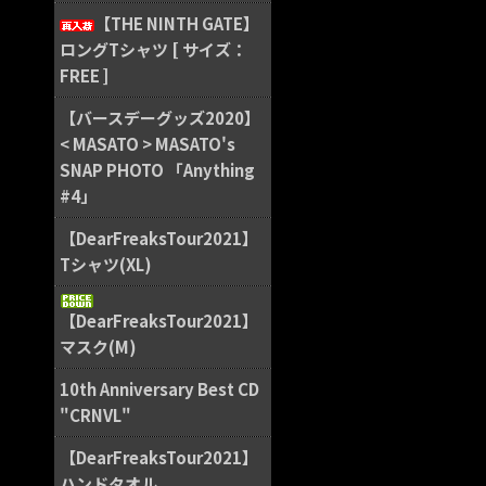
【THE NINTH GATE】
ロングTシャツ [ サイズ：
FREE ]
【バースデーグッズ2020】
< MASATO > MASATO's
SNAP PHOTO 「Anything
#4」
【DearFreaksTour2021】
Tシャツ(XL)
【DearFreaksTour2021】
マスク(M)
10th Anniversary Best CD
"CRNVL"
【DearFreaksTour2021】
ハンドタオル