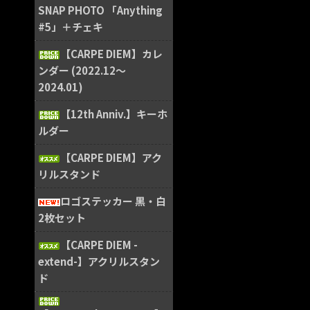
SNAP PHOTO 「Anything
#5」＋チェキ
【CARPE DIEM】カレ
ンダー (2022.12〜
2024.01)
【12th Anniv.】キーホ
ルダー
【CARPE DIEM】アク
リルスタンド
ロゴステッカー 黒・白
2枚セット
【CARPE DIEM -
extend-】アクリルスタン
ド