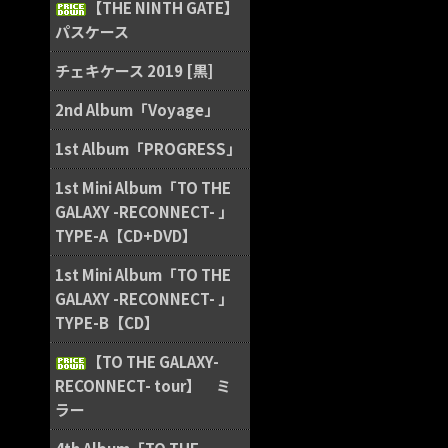
【THE NINTH GATE】
パスケース
チェキケース 2019 [黒]
2nd Album「Voyage」
1st Album「PROGRESS」
1st Mini Album「TO THE
GALAXY -RECONNECT- 」
TYPE-A【CD+DVD】
1st Mini Album「TO THE
GALAXY -RECONNECT- 」
TYPE-B【CD】
【TO THE GALAXY-
RECONNECT- tour】 ミ
ラー