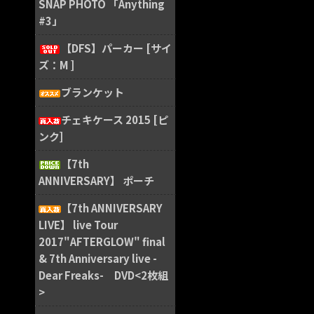
SNAP PHOTO 「Anything
#3」
【DFS】パーカー [サイ
ズ：M ]
ブランケット
チェキケース 2015 [ピ
ンク]
【7th
ANNIVERSARY】 ポーチ
【7th ANNIVERSARY
LIVE】 live Tour
2017"AFTERGLOW" final
& 7th Anniversary live -
Dear Freaks- DVD<2枚組
>