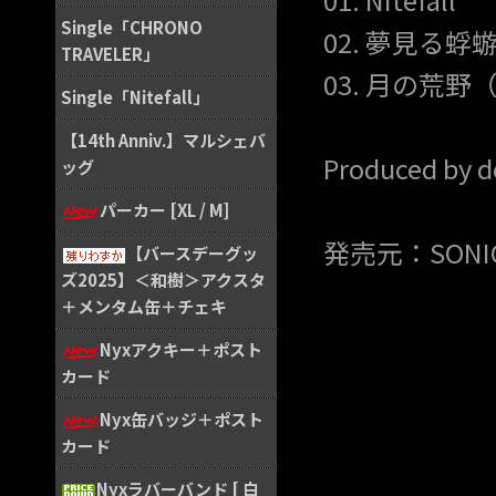
Single「CHRONO
02. 夢見る蜉蝣（
TRAVELER」
03. 月の荒野（M
Single「Nitefall」
【14th Anniv.】マルシェバ
Produced by d
ッグ
パーカー [XL / M]
発売元：SONIC 
【バースデーグッ
ズ2025】＜和樹＞アクスタ
＋メンタム缶＋チェキ
Nyxアクキー＋ポスト
カード
Nyx缶バッジ＋ポスト
カード
Nyxラバーバンド [ 白