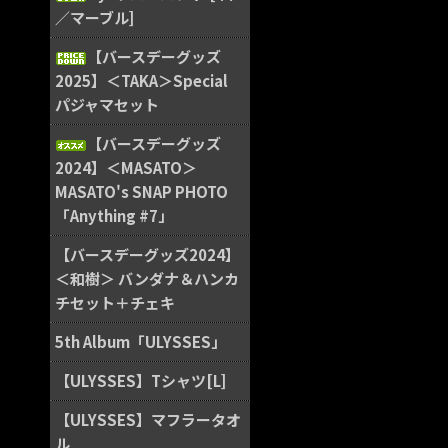
／マーブル]
【バースデーグッズ
2025】＜TAKA＞Special
パジャマセット
【バースデーグッズ
2024】＜MASATO＞
MASATO's SNAP PHOTO
「Anything #7」
【バースデーグッズ2024】
＜和樹＞ バンダナ＆ハンカ
チセット＋チェキ
5th Album「ULYSSES」
【ULYSSES】Tシャツ[L]
【ULYSSES】マフラータオ
ル