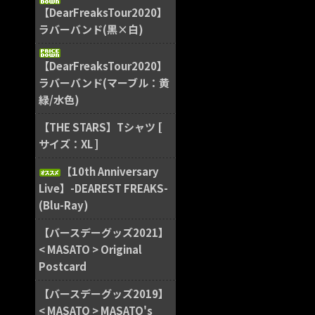
【DearFreaksTour2020】
ラバーバンド(黒×白)
【DearFreaksTour2020】
ラバーバンド(マーブル：黄
緑/水色)
【THE STARS】Tシャツ [
サイズ：XL ]
【10th Anniversary
Live】-DEAREST FREAKS-
(Blu-Ray)
【バースデーグッズ2021】
< MASATO > Original
Postcard
【バースデーグッズ2019】
< MASATO > MASATO's