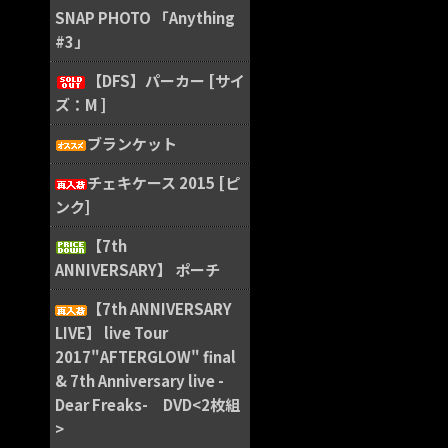
SNAP PHOTO 「Anything
#3」
【DFS】パーカー [サイ
ズ：M ]
ブランケット
チェキケース 2015 [ピ
ンク]
【7th
ANNIVERSARY】 ポーチ
【7th ANNIVERSARY
LIVE】 live Tour
2017"AFTERGLOW" final
& 7th Anniversary live -
Dear Freaks- DVD<2枚組
>