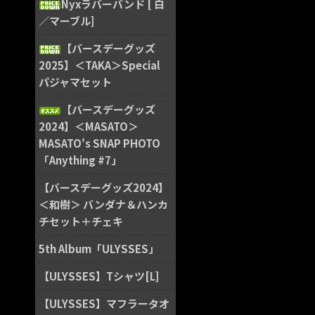
Nyxラバーバンド [ 白
／マーブル]
【バースデーグッズ
2025】＜TAKA＞Special
パジャマセット
【バースデーグッズ
2024】＜MASATO＞
MASATO's SNAP PHOTO
「Anything #7」
【バースデーグッズ2024】
＜和樹＞ バンダナ＆ハンカ
チセット＋チェキ
5th Album「ULYSSES」
【ULYSSES】Tシャツ[L]
【ULYSSES】マフラータオ