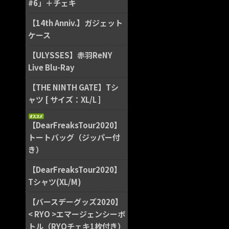
#6」＋チェキ
【14th Anniv.】ガジェット
ケース
【ULYSSES】赤羽ReNY
Live Blu-Ray
【THE NINTH GATE】Tシ
ャツ [ サイズ：XL/L ]
【DearFreaksTour2020】
トートバッグ（ジッパー付
き）
【DearFreaksTour2020】
Tシャツ(XL/M)
【バースデーグッズ2020】
< RYO >エマージェンシーボ
トル（RYOチェキ1枚付き）