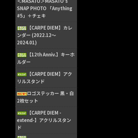
＜MASATO＞MASATO's
SNAP PHOTO 「Anything
#5」＋チェキ
【CARPE DIEM】カレ
ンダー (2022.12〜
2024.01)
【12th Anniv.】キーホ
ルダー
【CARPE DIEM】アク
リルスタンド
ロゴステッカー 黒・白
2枚セット
【CARPE DIEM -
extend-】アクリルスタン
ド