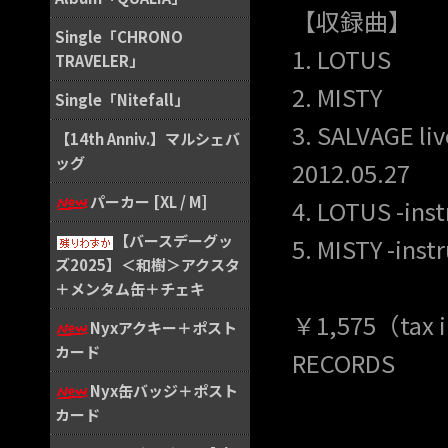
【収録曲】
Single「CHRONO
1. LOTUS
TRAVELER」
2. MISTY
Single「Nitefall」
3. SALVAGE liv
【14th Anniv.】マルシェバ
ッグ
2012.05.27
パーカー [XL / M]
4. LOTUS -ins
【バースデーグッ
5. MISTY -inst
ズ2025】＜和樹＞アクスタ
＋メンタム缶＋チェキ
￥1,575（tax 
Nyxアクキー＋ポスト
カード
RECORDS
Nyx缶バッジ＋ポスト
カード