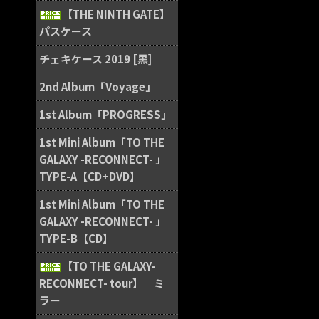
【THE NINTH GATE】
パスケース
チェキケース 2019 [黒]
2nd Album「Voyage」
1st Album「PROGRESS」
1st Mini Album「TO THE
GALAXY -RECONNECT- 」
TYPE-A【CD+DVD】
1st Mini Album「TO THE
GALAXY -RECONNECT- 」
TYPE-B【CD】
【TO THE GALAXY-
RECONNECT- tour】 ミ
ラー