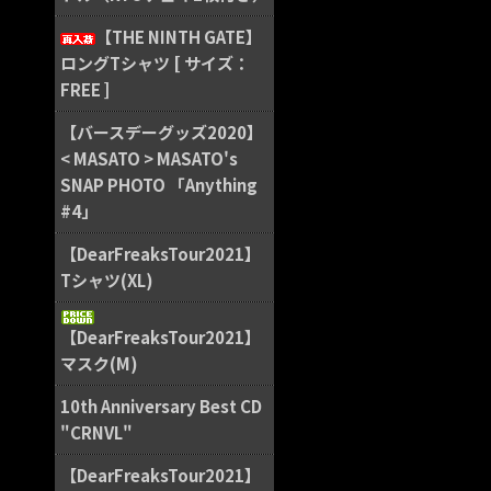
【THE NINTH GATE】
ロングTシャツ [ サイズ：
FREE ]
【バースデーグッズ2020】
< MASATO > MASATO's
SNAP PHOTO 「Anything
#4」
【DearFreaksTour2021】
Tシャツ(XL)
【DearFreaksTour2021】
マスク(M)
10th Anniversary Best CD
"CRNVL"
【DearFreaksTour2021】