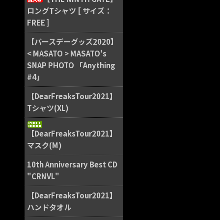
ロングTシャツ [ サイズ：
FREE ]
【バースデーグッズ2020】
< MASATO > MASATO's
SNAP PHOTO 「Anything
#4」
【DearFreaksTour2021】
Tシャツ(XL)
【DearFreaksTour2021】
マスク(M)
10th Anniversary Best CD
"CRNVL"
【DearFreaksTour2021】
ハンドタオル