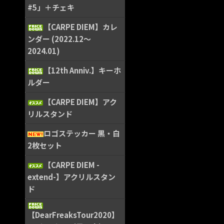
#5」＋チェキ
【CARPE DIEM】カレ
ンダー (2022.12〜
2024.01)
【12th Anniv.】キーホ
ルダー
【CARPE DIEM】アク
リルスタンド
ロゴステッカー 黒・白
2枚セット
【CARPE DIEM -
extend-】アクリルスタン
ド
【DearFreaksTour2020】