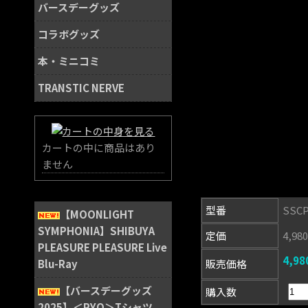
バースデーグッズ
コラボグッズ
本・ミニコミ
TRANSTIC NERVE
カートの中に商品はあり
ません
型番
SSCP
【MOONLIGHT
SYMPHONIA】SHIBUYA
定価
4,9
PLEASURE PLEASURE Live
4,9
Blu-Ray
販売価格
【バースデーグッズ
購入数
2025】＜RYO＞Tシャツ