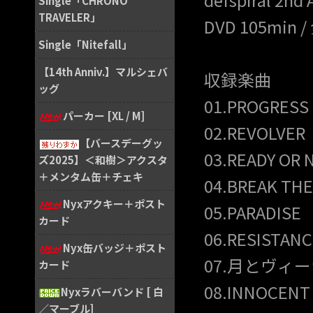
Single「CHRONO
TRAVELER」
DVD 105min / 
Single「Nitefall」
【14th Anniv.】マルシェバ
収録楽曲
ッグ
01.PROGRESS
パーカー [XL / M]
02.REVOLVER
【バースデーグッ
03.READY OR 
ズ2025】＜和樹＞アクスタ
＋メンタム缶＋チェキ
04.BREAK THE
Nyxアクキー＋ポスト
05.PARADISE
カード
06.RESISTANC
Nyx缶バッジ＋ポスト
07.月とヴィ
カード
08.INNOCENT
Nyxラバーバンド [ 白
／マーブル]