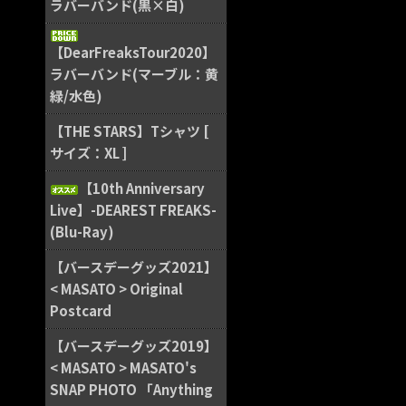
ラバーバンド(黒×白)
【DearFreaksTour2020】
ラバーバンド(マーブル：黄
緑/水色)
【THE STARS】Tシャツ [
サイズ：XL ]
【10th Anniversary
Live】-DEAREST FREAKS-
(Blu-Ray)
【バースデーグッズ2021】
< MASATO > Original
Postcard
【バースデーグッズ2019】
< MASATO > MASATO's
SNAP PHOTO 「Anything