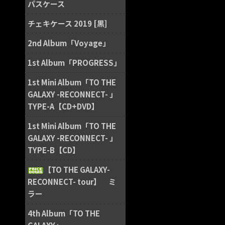
パスケース
チェキケース 2019 [黒]
2nd Album「Voyage」
1st Album「PROGRESS」
1st Mini Album「TO THE
GALAXY -RECONNECT- 」
TYPE-A【CD+DVD】
1st Mini Album「TO THE
GALAXY -RECONNECT- 」
TYPE-B【CD】
【TO THE GALAXY-
RECONNECT- tour】 ミ
ラー
4th Album「TO THE