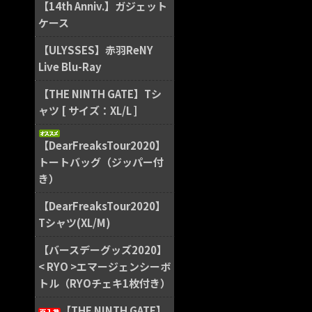
【14th Anniv.】ガジェット
ケース
【ULYSSES】赤羽ReNY
Live Blu-Ray
【THE NINTH GATE】Tシ
ャツ [ サイズ：XL/L ]
【DearFreaksTour2020】
トートバッグ（ジッパー付
き）
【DearFreaksTour2020】
Tシャツ(XL/M)
【バースデーグッズ2020】
< RYO >エマージェンシーボ
トル（RYOチェキ1枚付き）
【THE NINTH GATE】