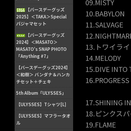
09.MISTY
【バースデーグッズ
10.BABYLON
2025】＜TAKA＞Special
11.SALVAGE
パジャマセット
12.NIGHTMAR
【バースデーグッズ
2024】＜MASATO＞
13.トワイラ
MASATO's SNAP PHOTO
14.MELODY
「Anything #7」
15.DIVE INTO
【バースデーグッズ2024】
＜和樹＞ バンダナ＆ハンカ
16.PROGRESS 
チセット＋チェキ
5th Album「ULYSSES」
17.SHINING I
【ULYSSES】Tシャツ[L]
18.ピンクス
【ULYSSES】マフラータオ
19.FLAME
ル