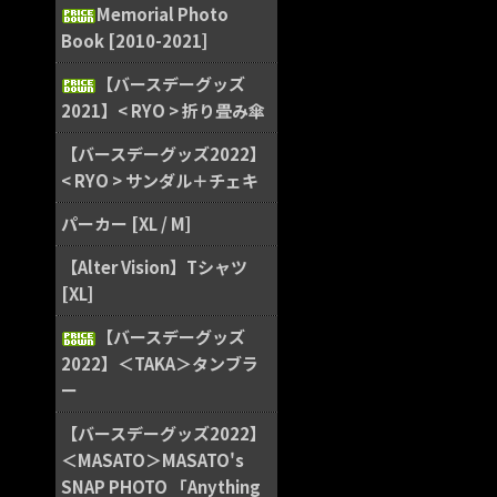
Memorial Photo
Book [2010-2021]
【バースデーグッズ
2021】< RYO > 折り畳み傘
【バースデーグッズ2022】
< RYO > サンダル＋チェキ
パーカー [XL / M]
【Alter Vision】Tシャツ
[XL]
【バースデーグッズ
2022】＜TAKA＞タンブラ
ー
【バースデーグッズ2022】
＜MASATO＞MASATO's
SNAP PHOTO 「Anything