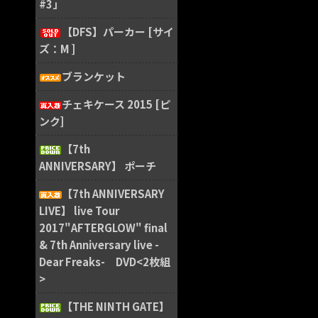
#3」
【DFS】パーカー [サイ
ズ：M ]
ブランケット
チェキケース 2015 [ピ
ンク]
【7th
ANNIVERSARY】 ポーチ
【7th ANNIVERSARY
LIVE】 live Tour
2017"AFTERGLOW" final
& 7th Anniversary live -
Dear Freaks- DVD<2枚組
>
【THE NINTH GATE】