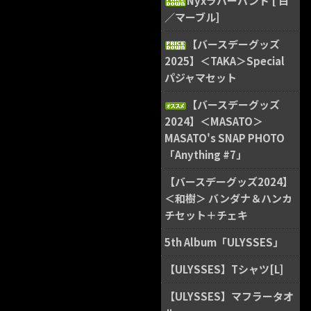
Nyxラバーバンド [ 白
／マーブル]
【バースデーグッズ
2025】＜TAKA＞Special
パジャマセット
【バースデーグッズ
2024】＜MASATO＞
MASATO's SNAP PHOTO
「Anything #7」
【バースデーグッズ2024】
＜和樹＞ バンダナ＆ハンカ
チセット＋チェキ
5th Album「ULYSSES」
【ULYSSES】Tシャツ[L]
【ULYSSES】マフラータオ