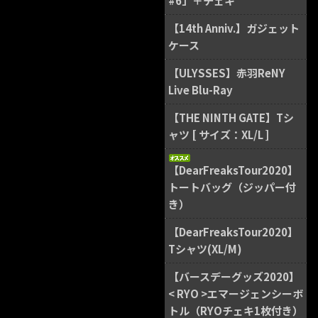
#6」＋チェキ
【14th Anniv.】ガジェット
ケース
【ULYSSES】赤羽ReNY
Live Blu-Ray
【THE NINTH GATE】Tシ
ャツ [ サイズ：XL/L ]
【DearFreaksTour2020】
トートバッグ（ジッパー付
き）
【DearFreaksTour2020】
Tシャツ(XL/M)
【バースデーグッズ2020】
< RYO >エマージェンシーボ
トル（RYOチェキ1枚付き）