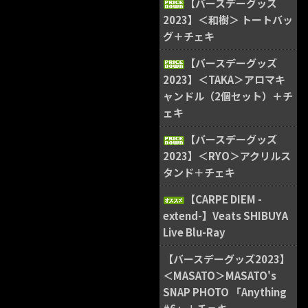
【バースデーグッズ
2023】＜和樹＞ トートバッ
グ＋チェキ
【バースデーグッズ
2023】＜TAKA＞アロマキ
ャンドル（2個セット）＋チ
ェキ
【バースデーグッズ
2023】＜RYO＞アクリルス
タンド＋チェキ
【CARPE DIEM -
extend-】Veats SHIBUYA
Live Blu-Ray
【バースデーグッズ2023】
＜MASATO＞MASATO's
SNAP PHOTO 「Anything