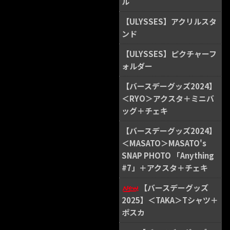
ル
【ULYSSES】アクリルスタ
ンド
【ULYSSES】ピクチャーフ
ォルダー
【バースデーグッズ2024】
＜RYO＞アクスタ＋ミニバ
ッグ＋チェキ
【バースデーグッズ2024】
＜MASATO＞MASATO's
SNAP PHOTO 「Anything
#7」＋アクスタ＋チェキ
【バースデーグッズ
2025】＜TAKA＞Tシャツ＋
ポスカ