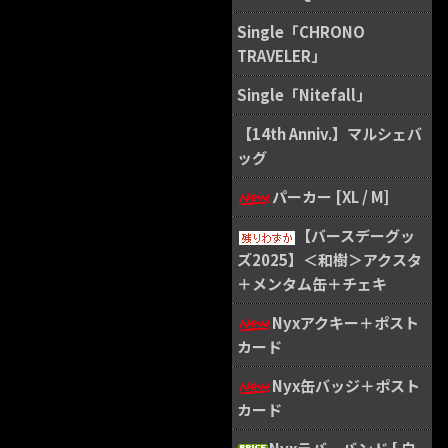
Single「CHRONO
TRAVELER」
Single「Nitefall」
【14th Anniv.】マルシェバ
ッグ
パーカー [XL / M]
【バースデーグッ
ズ2025】＜和樹＞アクスタ
＋メンタム缶＋チェキ
Nyxアクキー＋ポスト
カード
Nyx缶バッジ＋ポスト
カード