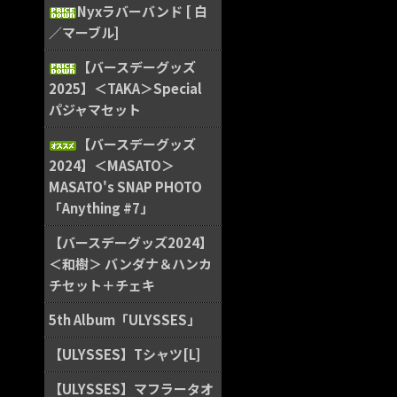
Nyxラバーバンド [ 白
／マーブル]
【バースデーグッズ
2025】＜TAKA＞Special
パジャマセット
【バースデーグッズ
2024】＜MASATO＞
MASATO's SNAP PHOTO
「Anything #7」
【バースデーグッズ2024】
＜和樹＞ バンダナ＆ハンカ
チセット＋チェキ
5th Album「ULYSSES」
【ULYSSES】Tシャツ[L]
【ULYSSES】マフラータオ