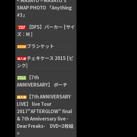
< MASATO > MASATO's
SNAP PHOTO 「Anything
#3」
【DFS】パーカー [サイ
ズ：M ]
ブランケット
チェキケース 2015 [ピ
ンク]
【7th
ANNIVERSARY】 ポーチ
【7th ANNIVERSARY
LIVE】 live Tour
2017"AFTERGLOW" final
& 7th Anniversary live -
Dear Freaks- DVD<2枚組
>