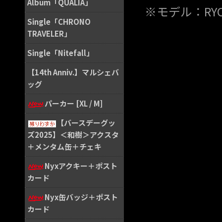
Album「QUALIA」
※モデル：RYO
Single「CHRONO
TRAVELER」
Single「Nitefall」
【14th Anniv.】マルシェバ
ッグ
パーカー [XL / M]
【バースデーグッ
ズ2025】＜和樹＞アクスタ
＋メンタム缶＋チェキ
Nyxアクキー＋ポスト
カード
Nyx缶バッジ＋ポスト
カード