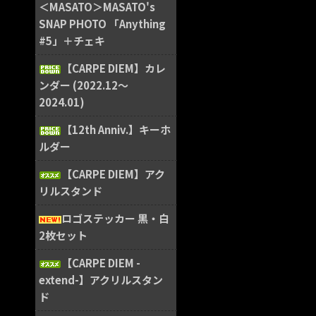
＜MASATO＞MASATO's
SNAP PHOTO 「Anything
#5」＋チェキ
【CARPE DIEM】カレ
ンダー (2022.12〜
2024.01)
【12th Anniv.】キーホ
ルダー
【CARPE DIEM】アク
リルスタンド
ロゴステッカー 黒・白
2枚セット
【CARPE DIEM -
extend-】アクリルスタン
ド