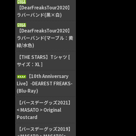
【DearFreaksTour2020】
ラバーバンド(黒×白)
【DearFreaksTour2020】
ラバーバンド(マーブル：黄
緑/水色)
【THE STARS】Tシャツ [
サイズ：XL ]
【10th Anniversary
Live】-DEAREST FREAKS-
(Blu-Ray)
【バースデーグッズ2021】
< MASATO > Original
Postcard
【バースデーグッズ2019】