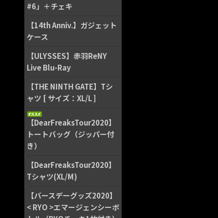
#6」＋チェキ
【14th Anniv.】ガジェット
ケース
【ULYSSES】赤羽ReNY
Live Blu-Ray
【THE NINTH GATE】Tシ
ャツ [ サイズ：XL/L ]
【DearFreaksTour2020】
トートバッグ（ジッパー付
き）
【DearFreaksTour2020】
Tシャツ(XL/M)
【バースデーグッズ2020】
< RYO >エマージェンシーボ