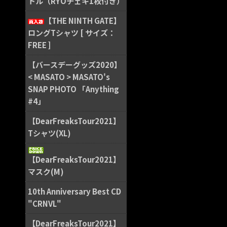
トル（RYOチェキ1枚付き）
【THE NINTH GATE】
ロングTシャツ [ サイズ：
FREE ]
【バースデーグッズ2020】
< MASATO > MASATO's
SNAP PHOTO 「Anything
#4」
【DearFreaksTour2021】
Tシャツ(XL)
【DearFreaksTour2021】
マスク(M)
10th Anniversary Best CD
"CRNVL"
【DearFreaksTour2021】