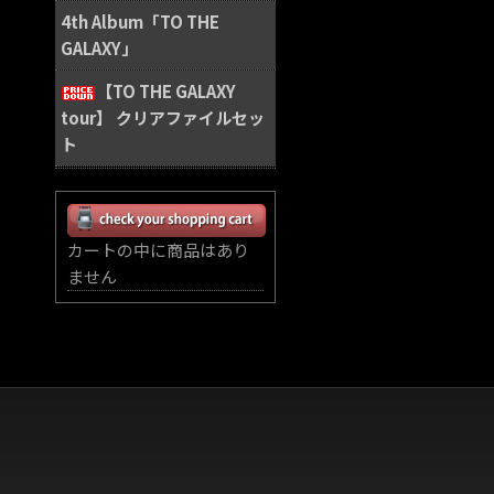
4th Album「TO THE
GALAXY」
【TO THE GALAXY
tour】 クリアファイルセッ
ト
カートの中に商品はあり
ません