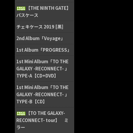
【THE NINTH GATE】
パスケース
チェキケース 2019 [黒]
2nd Album「Voyage」
1st Album「PROGRESS」
1st Mini Album「TO THE
GALAXY -RECONNECT- 」
TYPE-A【CD+DVD】
1st Mini Album「TO THE
GALAXY -RECONNECT- 」
TYPE-B【CD】
【TO THE GALAXY-
RECONNECT- tour】 ミ
ラー