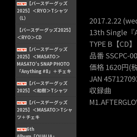
【バースデーグッズ
2025】＜RYO＞Tシャツ
（L）
2017.2.22 (we
【バースデーグッズ2025】
13th Single
＜RYO＞CD
TYPE B【CD】
【バースデーグッズ
品番 SSCPC-00
2025】＜MASATO＞
MASATO's SNAP PHOTO
価格 1620円(
「Anything #8」＋チェキ
JAN 45712709
【バースデーグッズ
収録曲
2025】＜和樹＞Tシャツ
M1.AFTER
【バースデーグッズ
2025】＜MASATO＞Tシャ
ツ＋チェキ
6th
Album「QUALIA」