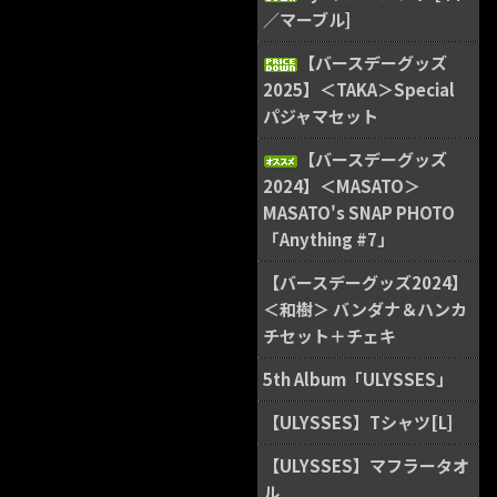
／マーブル]
【バースデーグッズ
2025】＜TAKA＞Special
パジャマセット
【バースデーグッズ
2024】＜MASATO＞
MASATO's SNAP PHOTO
「Anything #7」
【バースデーグッズ2024】
＜和樹＞ バンダナ＆ハンカ
チセット＋チェキ
5th Album「ULYSSES」
【ULYSSES】Tシャツ[L]
【ULYSSES】マフラータオ
ル