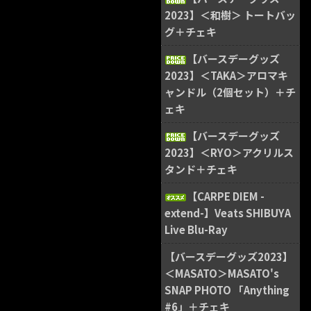
2023】＜和樹＞ トートバッ
グ＋チェキ
【バースデーグッズ
2023】＜TAKA＞アロマキ
ャンドル（2個セット）＋チ
ェキ
【バースデーグッズ
2023】＜RYO＞アクリルス
タンド＋チェキ
【CARPE DIEM -
extend-】Veats SHIBUYA
Live Blu-Ray
【バースデーグッズ2023】
＜MASATO＞MASATO's
SNAP PHOTO 「Anything
#6」＋チェキ