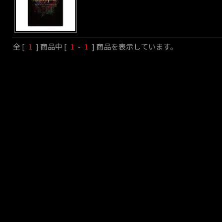
全 [
1
] 商品中 [
1
-
1
] 商品を表示しています。