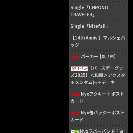
Single「CHRONO
TRAVELER」
Single「Nitefall」
【14th Anniv.】マルシェバ
ッグ
パーカー [XL / M]
【バースデーグッ
ズ2025】＜和樹＞アクスタ
＋メンタム缶＋チェキ
Nyxアクキー＋ポスト
カード
Nyx缶バッジ＋ポスト
カード
Nyxラバーバンド [ 白