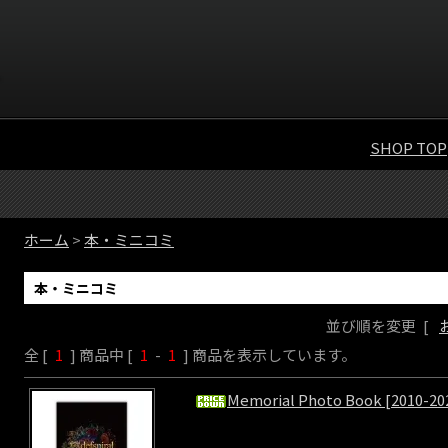
SHOP TOP
ホーム
>
本・ミニコミ
本・ミニコミ
並び順を変更
[
全 [
1
] 商品中 [
1
-
1
] 商品を表示しています。
Memorial Photo Book [2010-20