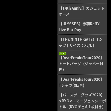
【14th Anniv.】ガジェット
ケース
【ULYSSES】赤羽ReNY
Live Blu-Ray
【THE NINTH GATE】Tシ
ャツ [ サイズ：XL/L ]
【DearFreaksTour2020】
トートバッグ（ジッパー付
き）
【DearFreaksTour2020】
Tシャツ(XL/M)
【バースデーグッズ2020】
< RYO >エマージェンシーボ
トル（RYOチェキ1枚付き）