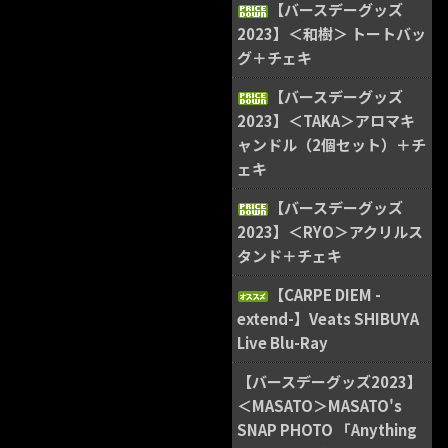
【バースデーグッズ
2023】＜和樹＞ トートバッ
グ＋チェキ
【バースデーグッズ
2023】＜TAKA＞アロマキ
ャンドル（2個セット）＋チ
ェキ
【バースデーグッズ
2023】＜RYO＞アクリルス
タンド＋チェキ
【CARPE DIEM -
extend-】Veats SHIBUYA
Live Blu-Ray
【バースデーグッズ2023】
＜MASATO＞MASATO's
SNAP PHOTO 「Anything