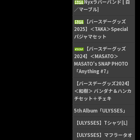
Nyxラバーバンド [ 白
／マーブル]
【バースデーグッズ
2025】＜TAKA＞Special
パジャマセット
【バースデーグッズ
2024】＜MASATO＞
MASATO's SNAP PHOTO
「Anything #7」
【バースデーグッズ2024】
＜和樹＞ バンダナ＆ハンカ
チセット＋チェキ
5th Album「ULYSSES」
【ULYSSES】Tシャツ[L]
【ULYSSES】マフラータオ