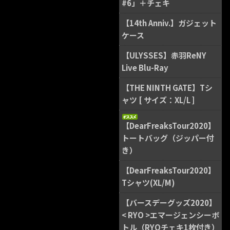
#6」＋チェキ
【14th Anniv.】ガジェット
ケース
【ULYSSES】赤羽ReNY
Live Blu-Ray
【THE NINTH GATE】Tシ
ャツ [ サイズ：XL/L ]
【DearFreaksTour2020】
トートバッグ（ジッパー付
き）
【DearFreaksTour2020】
Tシャツ(XL/M)
【バースデーグッズ2020】
< RYO >エマージェンシーボ
トル（RYOチェキ1枚付き）