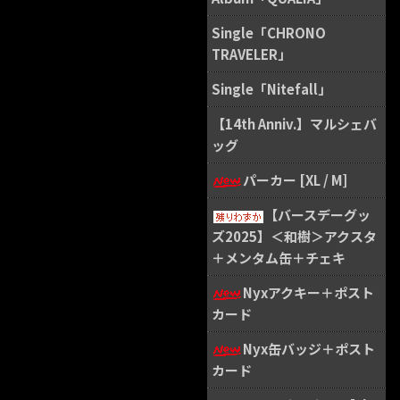
Single「CHRONO
TRAVELER」
Single「Nitefall」
【14th Anniv.】マルシェバ
ッグ
パーカー [XL / M]
【バースデーグッ
ズ2025】＜和樹＞アクスタ
＋メンタム缶＋チェキ
Nyxアクキー＋ポスト
カード
Nyx缶バッジ＋ポスト
カード